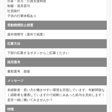
出産・育児・介護支援制度
制服・道具貸与
社員旅行
子供の行事休暇あり
受動喫煙防止措置
屋外喫煙可（屋外で就業）
応募方法
下部の応募するボタンからご応募ください
採用選考
書類選考 面接
メッセージ
未経験者・若い方が働きやすい環境を目指しています。年齢関係な
く経験者も優遇していますので経験にみあった給与を支給します！
是非一緒に働いてみませんか？
特徴