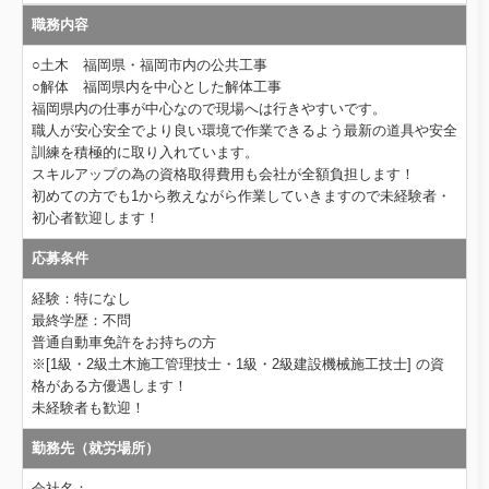
職務内容
個人情報保護方針
○土木 福岡県・福岡市内の公共工事
○解体 福岡県内を中心とした解体工事
福岡県内の仕事が中心なので現場へは行きやすいです。
職人が安心安全でより良い環境で作業できるよう最新の道具や安全
訓練を積極的に取り入れています。
スキルアップの為の資格取得費用も会社が全額負担します！
初めての方でも1から教えながら作業していきますので未経験者・
初心者歓迎します！
応募条件
経験：特になし
最終学歴：不問
普通自動車免許をお持ちの方
※[1級・2級土木施工管理技士・1級・2級建設機械施工技士] の資
格がある方優遇します！
未経験者も歓迎！
勤務先（就労場所）
会社名：