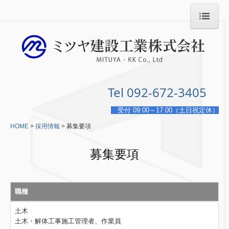
HOME
会社情報
解体工事
Tel 092-672-3405
解体工事の流れ
受付 09:00～17:00（土日祝定休）
HOME
採用情報
募集要項
費用の目安
募集要項
内装工事
採用情報
職種
募集要項
土木
土木・解体工事施工管理者、作業員
お問合せ